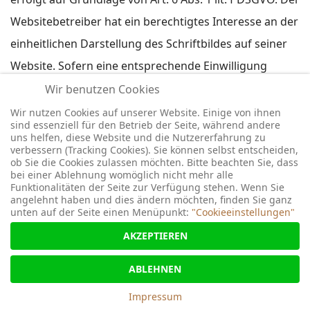
Websitebetreiber hat ein berechtigtes Interesse an der
einheitlichen Darstellung des Schriftbildes auf seiner
Website. Sofern eine entsprechende Einwilligung
abgefragt wurde, erfolgt die Verarbeitung
Wir benutzen Cookies
ausschließlich auf Grundlage von Art. 6 Abs. 1 lit. a
Wir nutzen Cookies auf unserer Website. Einige von ihnen
sind essenziell für den Betrieb der Seite, während andere
DSGVO und § 25 Abs. 1 TDDDG, soweit die Einwilligung
uns helfen, diese Website und die Nutzererfahrung zu
verbessern (Tracking Cookies). Sie können selbst entscheiden,
die Speicherung von Cookies oder den Zugriff auf
ob Sie die Cookies zulassen möchten. Bitte beachten Sie, dass
bei einer Ablehnung womöglich nicht mehr alle
Informationen im Endgerät des Nutzers (z. B. Device-
Funktionalitäten der Seite zur Verfügung stehen. Wenn Sie
Fingerprinting) im Sinne des TDDDG umfasst. Die
angelehnt haben und dies ändern möchten, finden Sie ganz
unten auf der Seite einen Menüpunkt:
"Cookieeinstellungen"
Einwilligung ist jederzeit widerrufbar.
AKZEPTIEREN
Wenn Ihr Browser Google Fonts nicht unterstützt, wird
ABLEHNEN
eine Standardschrift von Ihrem Computer genutzt.
Impressum
Weitere Informationen zu Google Fonts finden Sie