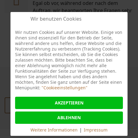
Egal ob vor, während oder nach dem
Auftrag, wir beantworten Ihre Fragen sehr
gerne.
Wir benutzen Cookies
Wir nutzen Cookies auf unserer Website. Einige von
ihnen sind essenziell für den Betrieb der Seite,
während andere uns helfen, diese Website und die
Nutzererfahrung zu verbessern (Tracking Cookies).
Sie können selbst entscheiden, ob Sie die Cookies
zulassen möchten. Bitte beachten Sie, dass bei
einer Ablehnung womöglich nicht mehr alle
Funktionalitäten der Seite zur Verfügung stehen.
Wenn Sie angelehnt haben und dies ändern
möchten, finden Sie ganz unten auf der Seite einen
WOLLEN SIE UNSERE ARBEIT
Menüpunkt:
"Cookieeinstellungen"
KENNENLERNEN?
AKZEPTIEREN
KLICKEN SIE HIER.
ABLEHNEN
Weitere Informationen
|
Impressum