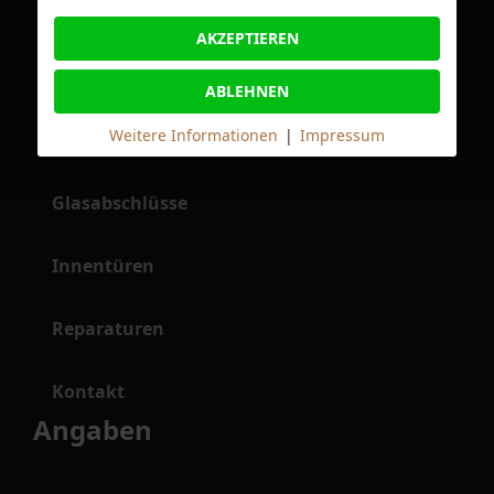
Fenster
AKZEPTIEREN
Möbelschreinerei
ABLEHNEN
Weitere Informationen
|
Impressum
Haustüren
Glasabschlüsse
Innentüren
Reparaturen
Kontakt
Angaben